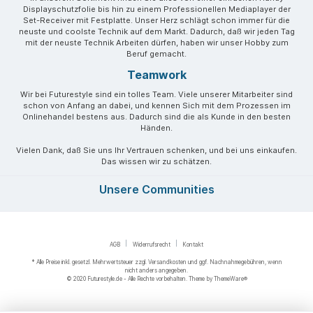
Displayschutzfolie bis hin zu einem Professionellen Mediaplayer der
Set-Receiver mit Festplatte. Unser Herz schlägt schon immer für die
neuste und coolste Technik auf dem Markt. Dadurch, daß wir jeden Tag
mit der neuste Technik Arbeiten dürfen, haben wir unser Hobby zum
Beruf gemacht.
Teamwork
Wir bei Futurestyle sind ein tolles Team. Viele unserer Mitarbeiter sind
schon von Anfang an dabei, und kennen Sich mit dem Prozessen im
Onlinehandel bestens aus. Dadurch sind die als Kunde in den besten
Händen.
Vielen Dank, daß Sie uns Ihr Vertrauen schenken, und bei uns einkaufen.
Das wissen wir zu schätzen.
Unsere Communities
AGB
Widerrufsrecht
Kontakt
* Alle Preise inkl. gesetzl. Mehrwertsteuer zzgl.
Versandkosten
und ggf. Nachnahmegebühren, wenn
nicht anders angegeben.
© 2020 Futurestyle.de - Alle Rechte vorbehalten. Theme by
ThemeWare®