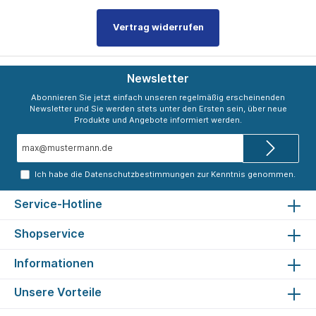
Vertrag widerrufen
Newsletter
Abonnieren Sie jetzt einfach unseren regelmäßig erscheinenden
Newsletter und Sie werden stets unter den Ersten sein, über neue
Produkte und Angebote informiert werden.
E-
Mail-
Adresse*
Ich habe die
Datenschutzbestimmungen
zur Kenntnis genommen.
Service-Hotline
Shopservice
Informationen
Unsere Vorteile