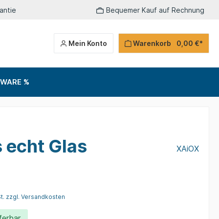
antie
Bequemer Kauf auf Rechnung
Mein Konto
Warenkorb
0,00 €*
-WARE %
TV-Zubehör
Hifi-Zubehör
Home & Living Sonstiges
 echt Glas
XAiOX
*
St. zzgl. Versandkosten
ferbar.