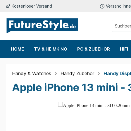
Kostenloser Versand
Versand inne
HOME
TV & HEIMKINO
PC & ZUBEHÖR
HIFI
Sat-Receiver DVB-S2
HDMI-Kabel
Audio-Kabel
Sonstiges
Handy Zubehör
Auto & Motorrad
Kabel-Rece
Netzwerk-K
Lautspreche
Tablet Zub
Desinfektio
Handy & Watches
Handy Zubehör
Handy Disp
Handy Ladekabel
GPS-Navigation
Tablet D
4K-Receiver
Hifi-Kabel
Kopfhörer
Apple iPhone 13 mini -
Handy Hüllen
TESLA Zubehör
Tablet Hü
Handy Displayschutz
Tablet L