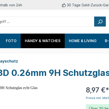
rhalb von 24h
30 Tage Geld-Zurück-Gar
FOTO
HANDY & WATCHES
HOME & LIVING
B
iver DVB-C
abel
r
ehör
n
Terestrisch-Receiver DVB-T2
Verstärker
Smartwatch Zubehör
Klebstoffe
layschutz
isplayschutz
 3D 0.26mm 9H Schutzglas
llen
adekabel
8,97 €
Preise inkl. Mw
Über
20
lie